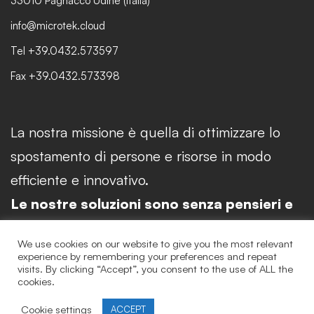
33010 Pagnacco Udine (Italia)
info@microtek.cloud
Tel +39.0432.573597
Fax +39.0432.573398
La nostra missione è quella di ottimizzare lo
spostamento di persone e risorse in modo
efficiente e innovativo.
Le nostre soluzioni sono senza pensieri e
chiavi in mano.
We use cookies on our website to give you the most relevant
experience by remembering your preferences and repeat
© 2026 Microtek. All Rights Reserved | CF. P.IVA and N° Reg.
visits. By clicking “Accept”, you consent to the use of ALL the
Imp. Udine 01759230301 |
Privacy Policy
|
Quality Policy
|
cookies.
Trasparenza
Cookie settings
ACCEPT