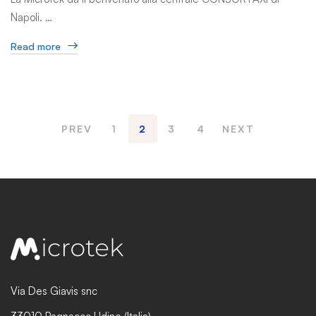
Napoli. …
Read more
PREV
1
2
3
4
NEXT
Via Des Giavis snc