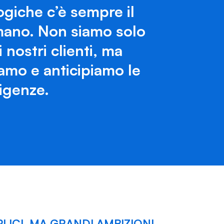
ogiche c’è sempre il
mano. Non siamo solo
ai nostri clienti, ma
iamo e anticipiamo le
sigenze.
LICI, MA GRANDI AMBIZIONI.