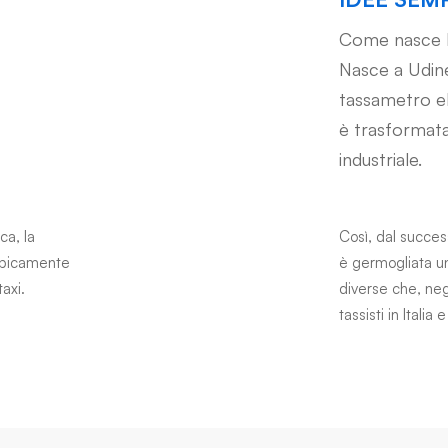
Come nasce 
Nasce a Udine
tassametro elet
è trasformata 
industriale.
ca, la
Così, dal succe
tipicamente
è germogliata u
axi.
diverse che, negl
tassisti in Italia 