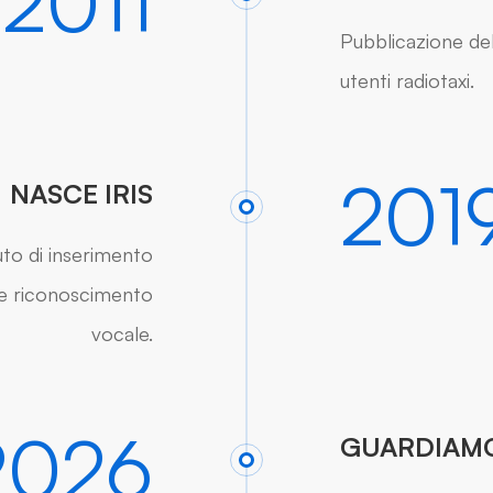
2011
Pubblicazione del
utenti radiotaxi.
201
NASCE IRIS
uto di inserimento
te riconoscimento
vocale.
2026
GUARDIAMO