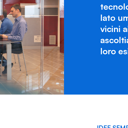
tecnol
lato u
vicini 
ascolt
loro e
IDEE SEMP