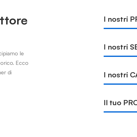
ttore
I nostri
I nostri 
cipiamo le
torico. Ecco
er di
I nostri 
Il tuo P