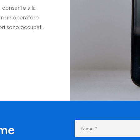
 consente alla
on un operatore
ori sono occupati.
ime