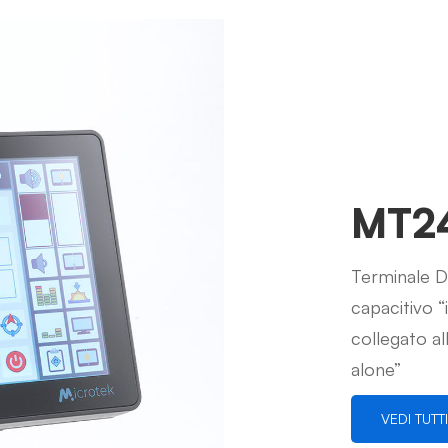
MT2
Terminale D
capacitivo “
collegato al
alone”
VEDI TUTT