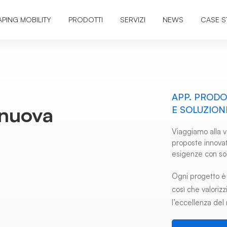
APING MOBILITY
PRODOTTI
SERVIZI
NEWS
CASE S
APP. PRODOT
 nuova
E SOLUZION
Viaggiamo alla v
proposte innovat
esigenze con sol
Ogni progetto è 
così che valoriz
l’eccellenza del 