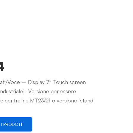
4
ati/Voce – Display 7″ Touch screen
industriale”- Versione per essere
le centraline MT23/21 o versione “stand
I I PRODOTTI